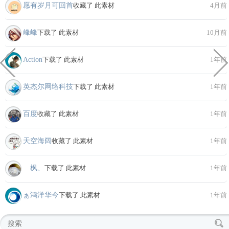
愿有岁月可回首
收藏了 此素材
4月前
峰峰
下载了 此素材
10月前
Action
下载了 此素材
1年前
英杰尔网络科技
下载了 此素材
1年前
百度
收藏了 此素材
1年前
天空海阔
收藏了 此素材
1年前
ゞ枫、
下载了 此素材
1年前
ぁ鸿洋华今
下载了 此素材
1年前